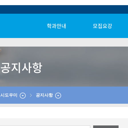
학과안내
모집요강
학과안내
신입생 모집
메디텍 MEDITECH
편입생
스마트텍 SMARTTECH
산업체 위탁
공지사항
컬쳐텍 CULTURETECH
학사학위전공심화
입시도우미
공지사항