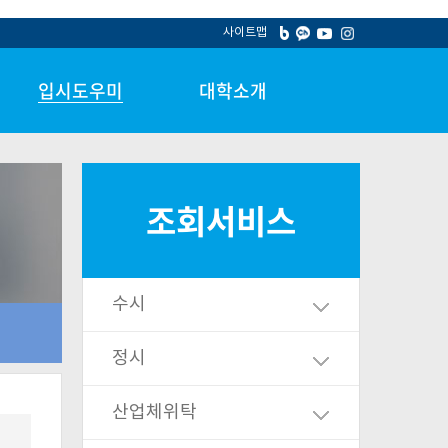
사이트맵
입시도우미
대학소개
공지사항
Y·TECH Vision 2030+
입시결과 [연도별]
대학소식
조회서비스
입시상담
홍보동영상
입시자료 [양식다운]
장학정보
학생부 성적산출
입시 FAQ
수시
입학전형 시행계획
선행학습 영향평가 결과
정시
산업체위탁