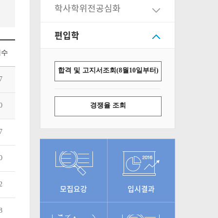
학사학위전공심화
편입학
회수
합격 및 고지서조회(8월10일부터)
7
0
경쟁율 조회
7
0
2
모집요강
입시결과
8